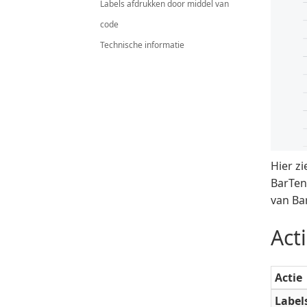
Labels afdrukken door middel van
code
Technische informatie
Hier zi
BarTen
van Ba
Act
Actie
Label