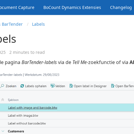
ocument Capture
BoCount Dynamics Extensies
Changelog
 Bar
Tender
Labels
bels
025
2 minutes to read
de pagina
BarTender-labels
via de
Tell Me
-zoekfunctie of via
A