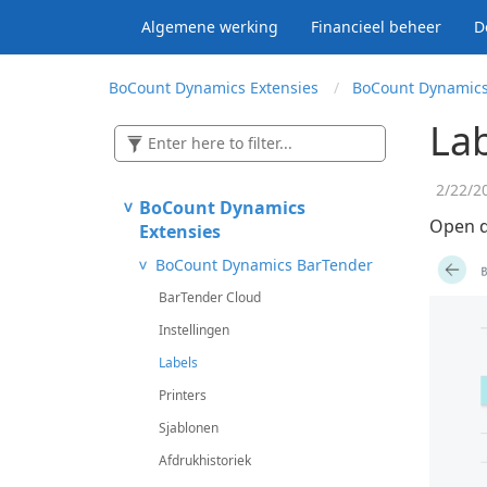
Algemene werking
Financieel beheer
D
Bo
Count Dynamics Extensies
Bo
Count Dynamics
La
2/22/2
Bo
Count Dynamics
Open 
Extensies
Bo
Count Dynamics Bar
Tender
Bar
Tender Cloud
Instellingen
Labels
Printers
Sjablonen
Afdrukhistoriek