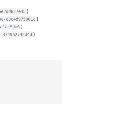
)
5e2dd627e45
)
bc-e3c4d975901c
)
a1ac9da6
)
-3749a2742d4d