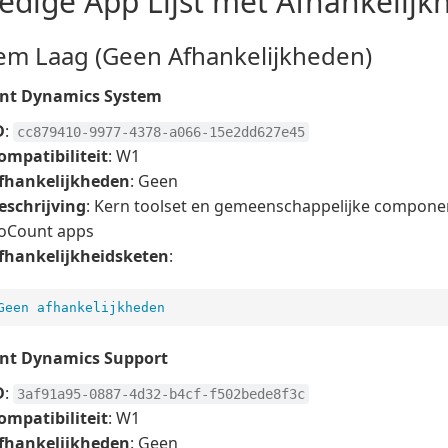
ledige App Lijst met Afhankelij
em Laag (Geen Afhankelijkheden)
nt Dynamics System
D
:
cc879410-9977-4378-a066-15e2dd627e45
ompatibiliteit
: W1
fhankelijkheden
: Geen
eschrijving
: Kern toolset en gemeenschappelijke compone
oCount apps
fhankelijkheidsketen
:
Geen afhankelijkheden
nt Dynamics Support
D
:
3af91a95-0887-4d32-b4cf-f502bede8f3c
ompatibiliteit
: W1
fhankelijkheden
: Geen