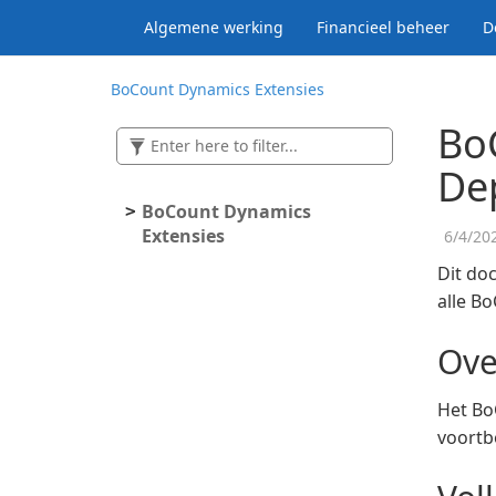
Algemene werking
Financieel beheer
D
BoCount Dynamics Extensies
Bo
De
Bo
Count Dynamics
Extensies
6/4/20
Dit do
alle B
Ove
Het Bo
voortb