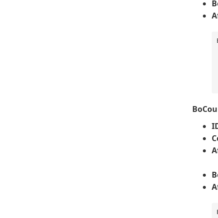
B
A
   
   
BoCou
I
C
A
B
A