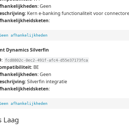
fhankelijkheden
: Geen
eschrijving
: Kern e-banking functionaliteit voor connector
fhankelijkheidsketen
:
Geen afhankelijkheden
t Dynamics Silverfin
D
:
fcd8802c-0ec2-491f-afc4-d55e37173fca
ompatibiliteit
: BE
fhankelijkheden
: Geen
eschrijving
: Silverfin integratie
fhankelijkheidsketen
:
Geen afhankelijkheden
s Laag