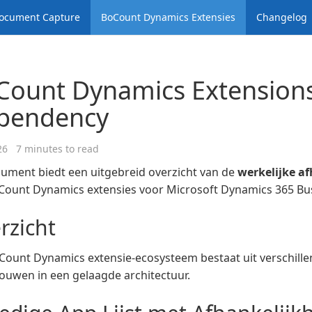
ocument Capture
BoCount Dynamics Extensies
Changelog
Count Dynamics Extension
pendency
26
7 minutes to read
cument biedt een uitgebreid overzicht van de
werkelijke a
oCount Dynamics extensies voor Microsoft Dynamics 365 Bus
rzicht
Count Dynamics extensie-ecosysteem bestaat uit verschille
ouwen in een gelaagde architectuur.