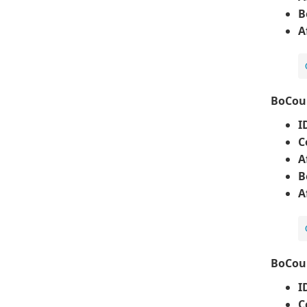
B
A
BoCou
I
C
A
B
A
BoCou
I
C