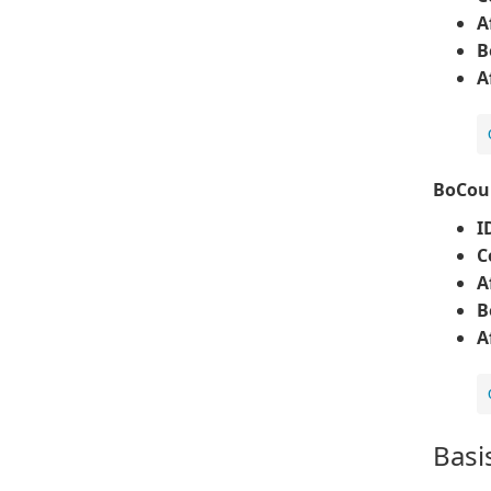
A
B
A
BoCoun
I
C
A
B
A
Basi