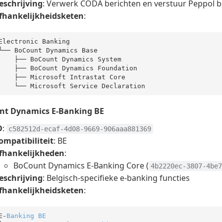
eschrijving
: Verwerk CODA berichten en verstuur Peppol b
fhankelijkheidsketen
:
Electronic Banking

└── BoCount Dynamics Base

    ├── BoCount Dynamics
 ├── BoCount Dynamics Foundation

 ├── Microsoft Intrastat Core

    └── Microsoft
 Service 
nt Dynamics E-Banking BE
D
:
c582512d-ecaf-4d08-9669-906aaa881369
ompatibiliteit
: BE
fhankelijkheden
:
BoCount Dynamics E-Banking Core (
4b2220ec-3807-4be7
eschrijving
: Belgisch-specifieke e-banking functies
fhankelijkheidsketen
:
E-
Banking 