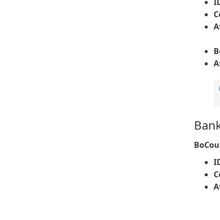
I
C
A
B
A
Bank
BoCoun
I
C
A