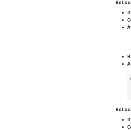
BoCou
I
C
A
B
A
BoCou
I
C