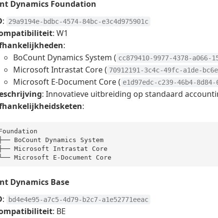
nt Dynamics Foundation
D
:
29a9194e-bdbc-4574-84bc-e3c4d975901c
ompatibiliteit
: W1
fhankelijkheden
:
BoCount Dynamics System (
cc879410-9977-4378-a066-1
Microsoft Intrastat Core (
70912191-3c4c-49fc-a1de-bc6e
Microsoft E-Document Core (
e1d97edc-c239-46b4-8d84-
eschrijving
: Innovatieve uitbreiding op standaard accountin
fhankelijkheidsketen
:
Foundation

├── BoCount Dynamics
├── Microsoft Intrastat Core

nt Dynamics Base
D
:
bd4e4e95-a7c5-4d79-b2c7-a1e52771eeac
ompatibiliteit
: BE