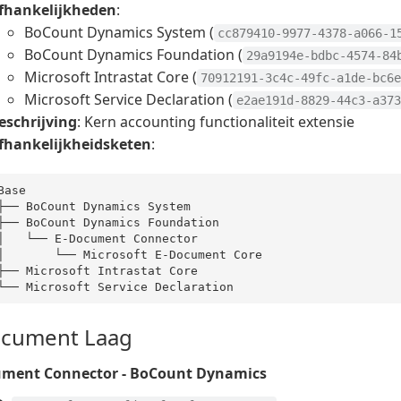
fhankelijkheden
:
BoCount Dynamics System (
cc879410-9977-4378-a066-1
BoCount Dynamics Foundation (
29a9194e-bdbc-4574-84
Microsoft Intrastat Core (
70912191-3c4c-49fc-a1de-bc6e
Microsoft Service Declaration (
e2ae191d-8829-44c3-a373
eschrijving
: Kern accounting functionaliteit extensie
fhankelijkheidsketen
:
Base

├── BoCount Dynamics
├── BoCount Dynamics Foundation

│   └── E-Document Connector

│       └── Microsoft E-Document Core

├── Microsoft Intrastat Core

└── Microsoft
 Service 
ocument Laag
ument Connector - BoCount Dynamics