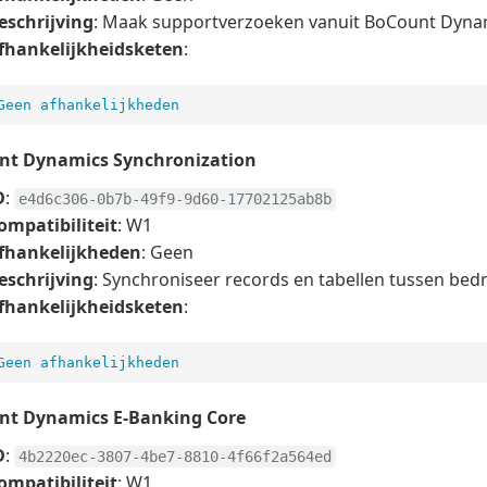
eschrijving
: Maak supportverzoeken vanuit BoCount Dyna
fhankelijkheidsketen
:
Geen afhankelijkheden
nt Dynamics Synchronization
D
:
e4d6c306-0b7b-49f9-9d60-17702125ab8b
ompatibiliteit
: W1
fhankelijkheden
: Geen
eschrijving
: Synchroniseer records en tabellen tussen bedr
fhankelijkheidsketen
:
Geen afhankelijkheden
nt Dynamics E-Banking Core
D
:
4b2220ec-3807-4be7-8810-4f66f2a564ed
ompatibiliteit
: W1