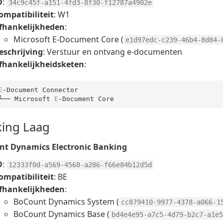
D
:
34c9c45f-a151-4fd3-8f30-f12787a4902e
ompatibiliteit
: W1
fhankelijkheden
:
Microsoft E-Document Core (
e1d97edc-c239-46b4-8d84-
eschrijving
: Verstuur en ontvang e-documenten
fhankelijkheidsketen
:
E
-Document Connector

└── Microsoft 
E
ing Laag
t Dynamics Electronic Banking
D
:
12333f0d-a569-4568-a286-f66e84b12d5d
ompatibiliteit
: BE
fhankelijkheden
:
BoCount Dynamics System (
cc879410-9977-4378-a066-1
BoCount Dynamics Base (
bd4e4e95-a7c5-4d79-b2c7-a1e5