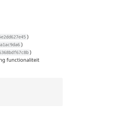
)
5e2dd627e45
)
a1ac9da6
)
6368bdf67c8b
g functionaliteit