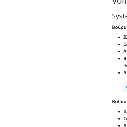
Vol
Syst
BoCou
I
C
A
B
B
A
BoCou
I
C
A