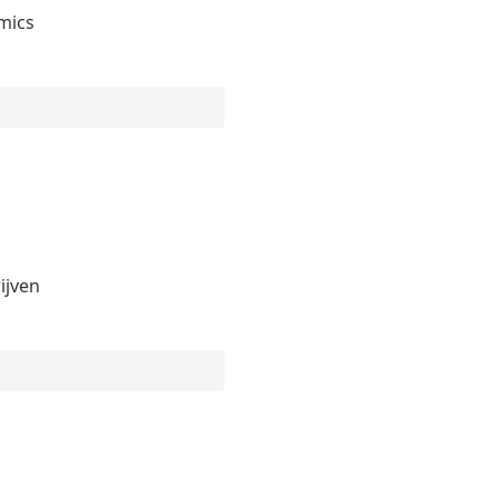
mics
ijven