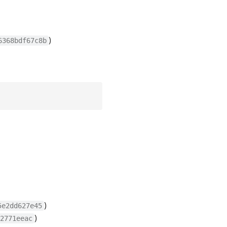
)
6368bdf67c8b
)
5e2dd627e45
)
2771eeac