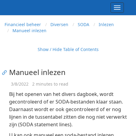
Toggle
navigati
Financieel beheer
Diversen
SODA
Inlezen
Manueel inlezen
Show / Hide Table of Contents
Manueel inlezen
3/8/2022
2 minutes to read
Bij het openen van het divers dagboek, wordt
gecontroleerd of er SODA-bestanden klaar staan.
Daarnaast wordt er ook gecontroleerd of er nog
lijnen in de tussentabel zitten die nog niet verwerkt
zijn (SODA statement lines).
U kan ook manueel een soda-bestand inlezen.