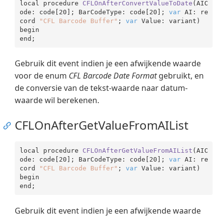
local procedure 
CFLOnAfterConvertValueToDate
(
AIC
ode: code[
20
]; BarCodeType: code[
20
]; 
var
 AI: re
cord 
"CFL Barcode Buffer"
; 
var
 Value: variant
)

begin

end
Gebruik dit event indien je een afwijkende waarde
voor de enum
CFL Barcode Date Format
gebruikt, en
de conversie van de tekst-waarde naar datum-
waarde wil berekenen.
CFLOnAfterGetValueFromAIList
local procedure 
CFLOnAfterGetValueFromAIList
(
AIC
ode: code[
20
]; BarCodeType: code[
20
]; 
var
 AI: re
cord 
"CFL Barcode Buffer"
; 
var
 Value: variant
)

begin

end
Gebruik dit event indien je een afwijkende waarde