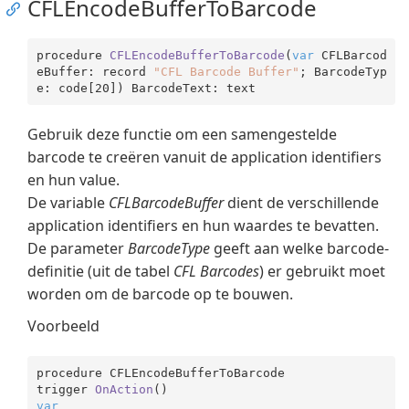
CFLEncodeBufferToBarcode
procedure 
CFLEncodeBufferToBarcode
(
var
 CFLBarcod
eBuffer: record 
"CFL Barcode Buffer"
; BarcodeTyp
e: code[
20
]
Gebruik deze functie om een samengestelde
barcode te creëren vanuit de application identifiers
en hun value.
De variable
CFLBarcodeBuffer
dient de verschillende
application identifiers en hun waardes te bevatten.
De parameter
BarcodeType
geeft aan welke barcode-
definitie (uit de tabel
CFL Barcodes
) er gebruikt moet
worden om de barcode op te bouwen.
Voorbeeld
procedure CFLEncodeBufferToBarcode

trigger 
OnAction
(
var