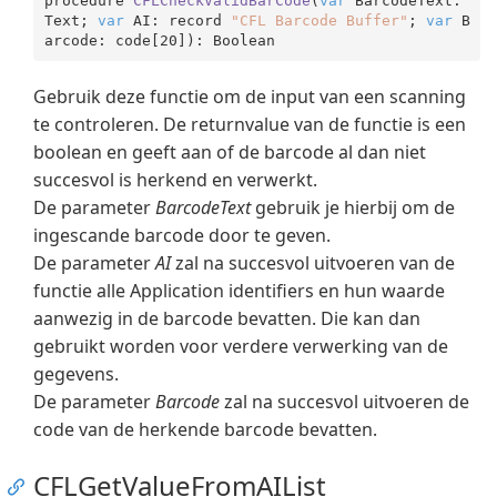
procedure 
CFLCheckValidBarCode
(
var
 BarcodeText: 
Text; 
var
 AI: record 
"CFL Barcode Buffer"
; 
var
 B
arcode: code[
20
]
Gebruik deze functie om de input van een scanning
te controleren. De returnvalue van de functie is een
boolean en geeft aan of de barcode al dan niet
succesvol is herkend en verwerkt.
De parameter
BarcodeText
gebruik je hierbij om de
ingescande barcode door te geven.
De parameter
AI
zal na succesvol uitvoeren van de
functie alle Application identifiers en hun waarde
aanwezig in de barcode bevatten. Die kan dan
gebruikt worden voor verdere verwerking van de
gegevens.
De parameter
Barcode
zal na succesvol uitvoeren de
code van de herkende barcode bevatten.
CFLGetValueFromAIList